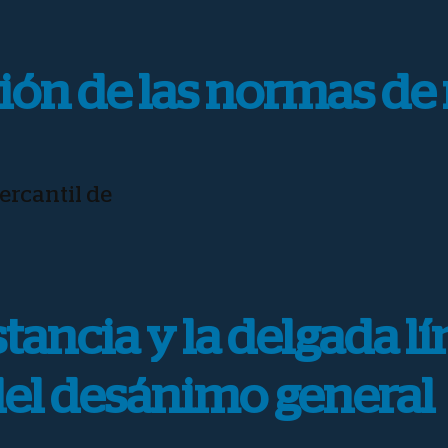
ción de las normas de
ercantil de
tancia y la delgada lí
del desánimo general