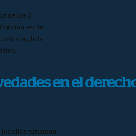
is de los 3
Tribunales de
rovincia; de la
ativo.
edades en el derecho
a jurídica alemana