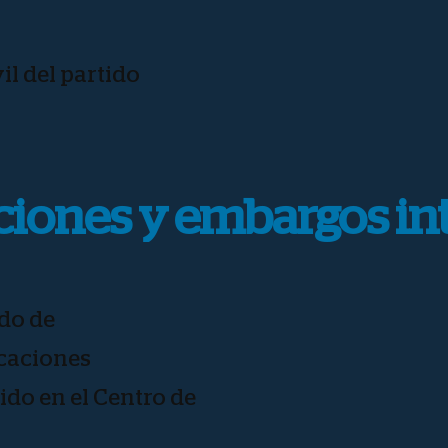
il del partido
ciones y embargos in
ado de
icaciones
ido en el Centro de