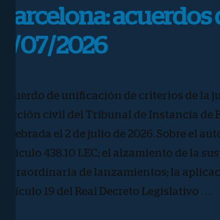
Barcelona: acuerdos d
2/07/2026
Acuerdo de unificación de criterios de la j
sección civil del Tribunal de Instancia de
celebrada el 2 de julio de 2026. Sobre el aut
artículo 438.10 LEC; el alzamiento de la s
extraordinaria de lanzamientos; la aplicac
artículo 19 del Real Decreto Legislativo …