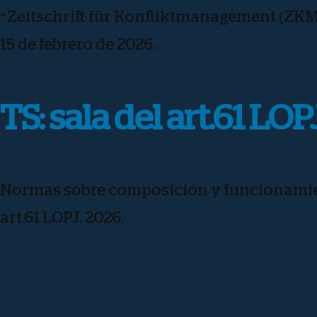
“Zeitschrift für Konfliktmanagement (ZKM)”,
15 de febrero de 2026.
TS: sala del art.61 LOP
Normas sobre composición y funcionamien
art.61 LOPJ. 2026.