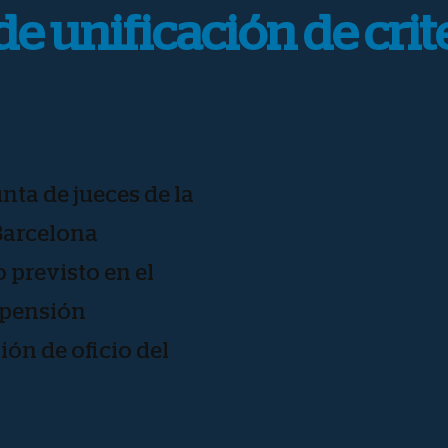
e unificación de crite
unta de jueces de la
 Barcelona
o previsto en el
uspensión
ión de oficio del