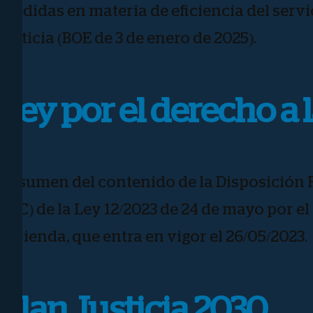
medidas en materia de eficiencia del servi
justicia (BOE de 3 de enero de 2025).
Ley por el derecho a 
Resumen del contenido de la Disposición F
LEC) de la Ley 12/2023 de 24 de mayo por el
vivienda, que entra en vigor el 26/05/2023.
Plan Justicia 2030