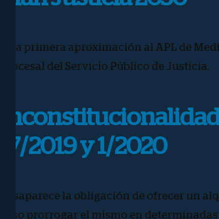
Una primera aproximación al APL de Medid
Procesal del Servicio Público de Justicia.
Inconstitucionalidad 
17/2019 y 1/2020
Desaparece la obligación de ofrecer un alqu
caso prorrogar el mismo en determinadas