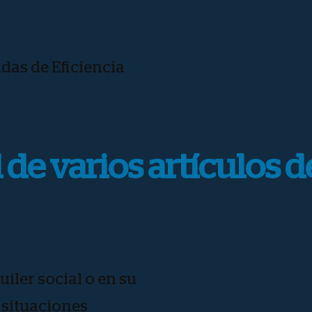
as de Eficiencia
de varios artículos d
iler social o en su
 situaciones