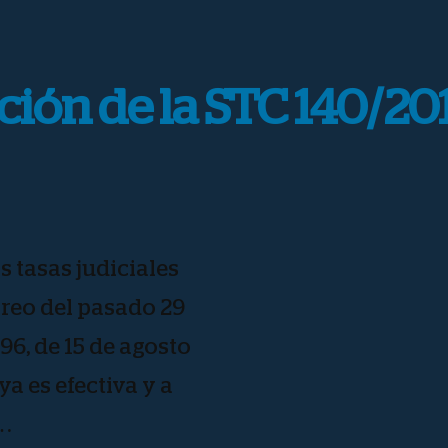
ción de la STC 140/20
s tasas judiciales
reo del pasado 29
96, de 15 de agosto
a es efectiva y a
 …