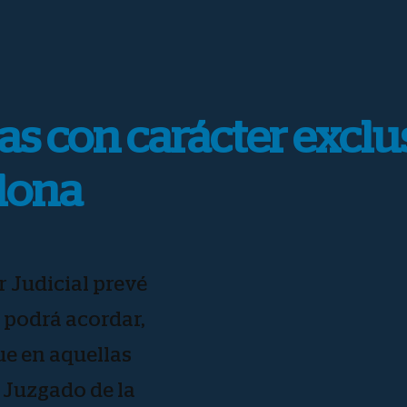
as con carácter exclu
elona
r Judicial prevé
 podrá acordar,
ue en aquellas
 Juzgado de la