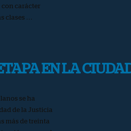
 con carácter
s clases …
ETAPA EN LA CIUDAD
lanos se ha
dad de la Justicia
as más de treinta