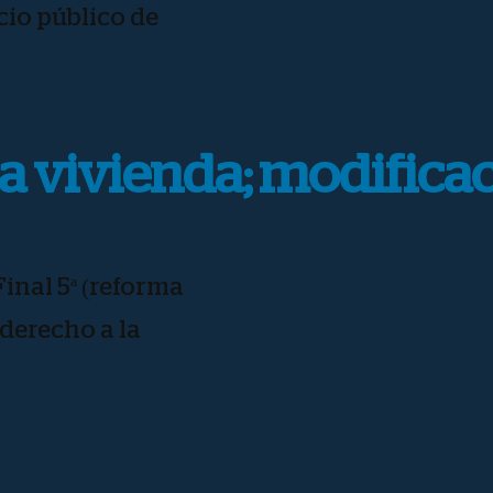
cio público de
la vivienda; modifica
inal 5ª (reforma
 derecho a la