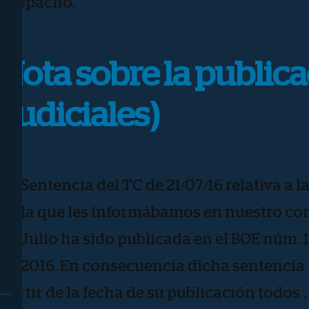
despacho.
Nota sobre la publica
Judiciales)
La Sentencia del TC de 21/07/16 relativa a la
de la que les informábamos en nuestro cor
de Julio ha sido publicada en el BOE núm. 1
de 2016. En consecuencia dicha sentencia y
partir de la fecha de su publicación todos