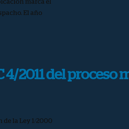
bicación marca el
spacho. El año
 4/2011 del proceso 
n de la Ley 1/2000