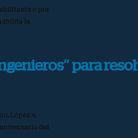
abilitante o por
abilita la
ingenieros” para reso
zu, López &
 aniversario del