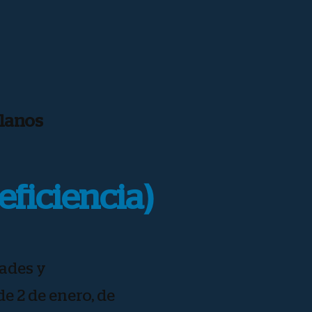
llanos
eficiencia)
ades y
e 2 de enero, de