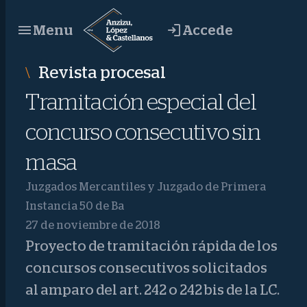
Saltar
Accede
Menu
al
contenido
Revista procesal
Tramitación especial del
concurso consecutivo sin
masa
Juzgados Mercantiles y Juzgado de Primera
Instancia 50 de Ba
27 de noviembre de 2018
Proyecto de tramitación rápida de los
concursos consecutivos solicitados
al amparo del art. 242 o 242 bis de la LC.