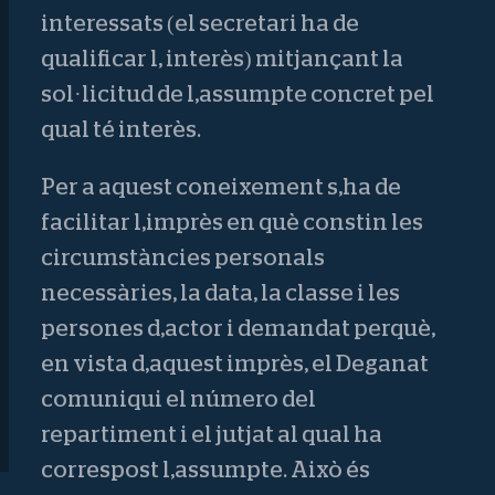
interessats (el secretari ha de
qualificar l, interès) mitjançant la
sol·licitud de l,assumpte concret pel
qual té interès.
Per a aquest coneixement s,ha de
facilitar l,imprès en què constin les
circumstàncies personals
necessàries, la data, la classe i les
persones d,actor i demandat perquè,
en vista d,aquest imprès, el Deganat
comuniqui el número del
repartiment i el jutjat al qual ha
correspost l,assumpte. Això és