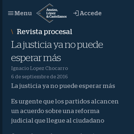
Saltar
Accede
Menu
al
contenido
Revista procesal
La justicia ya no puede
esperar más
Ignacio Lopez Chocarro
6 de septiembre de 2016
La justicia ya no puede esperar más
Es urgente que los partidos alcancen
un acuerdo sobre una reforma
judicial que llegue al ciudadano