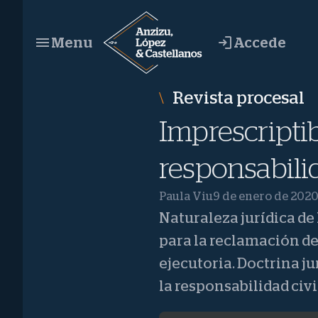
Saltar
al
Accede
Menu
contenido
Revista procesal
Imprescriptib
responsabilid
Paula Viu
9 de enero de 202
Naturaleza jurídica de 
para la reclamación de 
ejecutoria. Doctrina ju
la responsabilidad civil