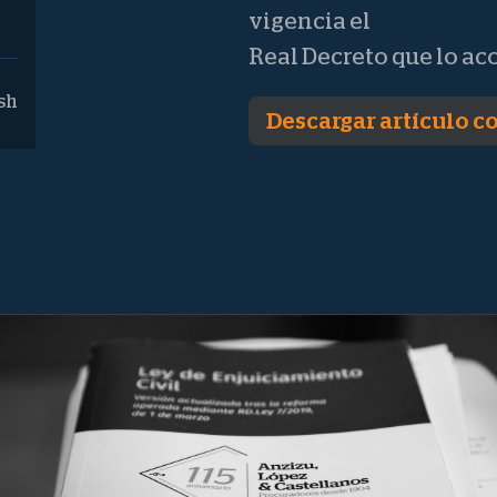
vigencia el
Real Decreto que lo ac
sh
Descargar artículo 