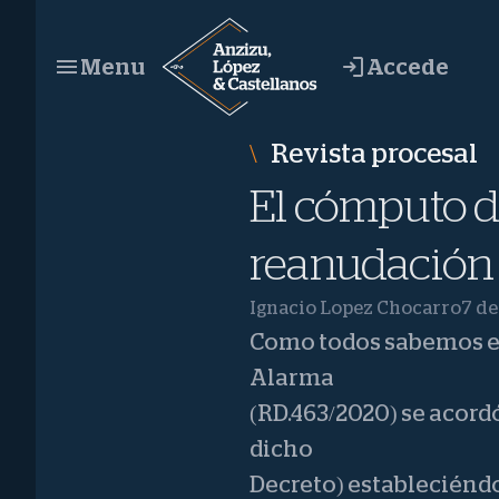
Saltar
al
Accede
Menu
contenido
Revista procesal
El cómputo de
reanudación 
Ignacio Lopez Chocarro
7 de
Como todos sabemos el 
Alarma
(RD.463/2020) se acord
dicho
Decreto) estableciénd