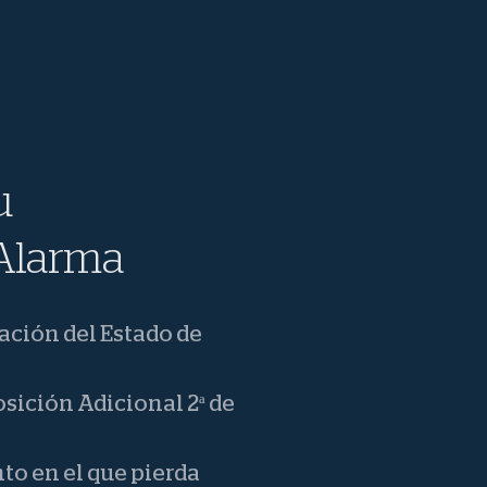
u
 Alarma
ación del Estado de
osición Adicional 2ª de
o en el que pierda