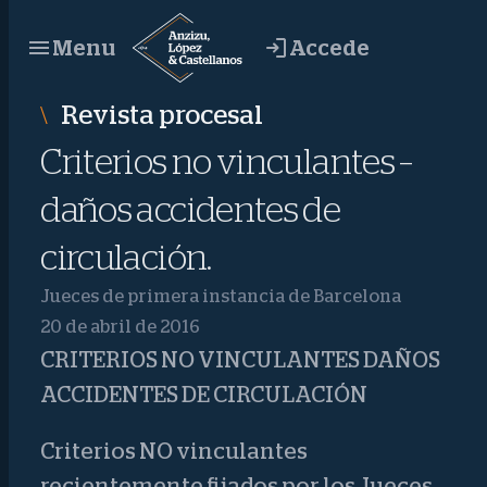
Saltar
Accede
Menu
al
contenido
Revista procesal
Criterios no vinculantes –
daños accidentes de
circulación.
Jueces de primera instancia de Barcelona
20 de abril de 2016
CRITERIOS NO VINCULANTES DAÑOS
ACCIDENTES DE CIRCULACIÓN
Criterios NO vinculantes
recientemente fijados por los Jueces