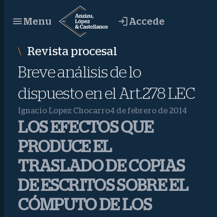
Saltar
Accede
Menu
al
contenido
Revista procesal
Breve análisis de lo
dispuesto en el Art.278 LEC
Ignacio Lopez Chocarro
4 de febrero de 2014
LOS EFECTOS QUE
PRODUCE EL
TRASLADO DE COPIAS
DE ESCRITOS SOBRE EL
CÓMPUTO DE LOS