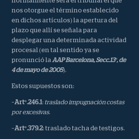
normalmente será el tribunal el que
nos otorgue el término establecido
en dichos artículos) la apertura del
plazo que allí se señala para
desplegar una determinada actividad
procesal (en tal sentido ya se
pronunció la
AAP Barcelona, Secc.13ª, de
4 de mayo de 2005
).
Estos supuestos son:
–
Artº.246.1
:
traslado impugnación costas
por excesivas
.
–
Artº.379.2
: traslado tacha de testigos.