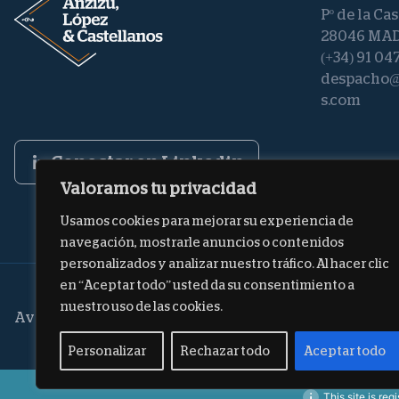
Pº de la Cast
28046 MA
(+34) 91 04
despacho@
s.com
Conectar en Linkedin
Valoramos tu privacidad
Usamos cookies para mejorar su experiencia de
navegación, mostrarle anuncios o contenidos
personalizados y analizar nuestro tráfico. Al hacer clic
en “Aceptar todo” usted da su consentimiento a
nuestro uso de las cookies.
Aviso legal
Política de privacidad
Política de cookies
Personalizar
Rechazar todo
Aceptar todo
This site is reg