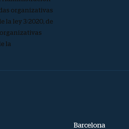
idas organizativas
e la ley 3/2020, de
 organizativas
e la
Barcelona