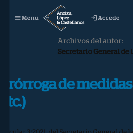
Saltar
al
Accede
Menu
contenido
Archivos del autor:
Secretario General de 
Prórroga de medidas 
etc.)
Circular 3/2021, del Secretario General de 