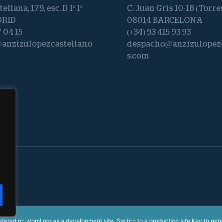
ellana, 179, esc. D 1º 1ª
C. Juan Gris 10-18 (Torre
DRID
08014 BARCELONA
7 04 15
(+34) 93 415 93 93
anzizulopezcastellano
despacho@anzizulopezc
s.com
istered on
wpml.org
as a development site. Switch to a production site key to
rem