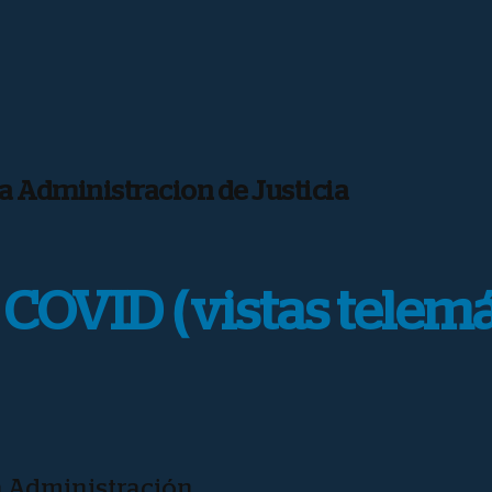
la Administracion de Justicia
COVID (vistas telemát
la Administración