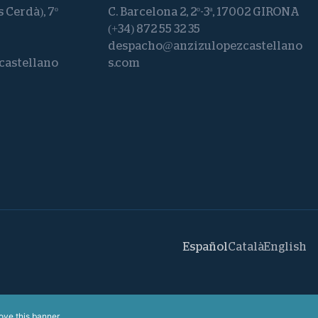
s Cerdà), 7º
C. Barcelona 2, 2º-3ª, 17002 GIRONA
(+34) 872 55 32 35
despacho@anzizulopezcastellano
astellano
s.com
Español
Català
English
ove this banner
.