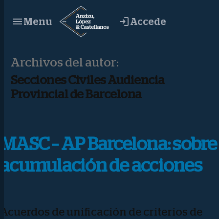
Saltar
Accede
Menu
al
contenido
Archivos del autor:
Secciones Civiles Audiencia
Provincial de Barcelona
MASC – AP Barcelona: sobre
acumulación de acciones
Acuerdos de unificación de criterios de