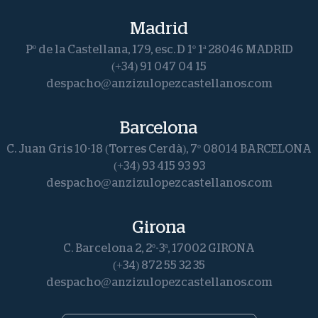
Madrid
Pº de la Castellana, 179, esc. D 1º 1ª 28046 MADRID
(+34) 91 047 04 15
despacho@anzizulopezcastellanos.com
Barcelona
C. Juan Gris 10-18 (Torres Cerdà), 7º 08014 BARCELONA
(+34) 93 415 93 93
despacho@anzizulopezcastellanos.com
Girona
C. Barcelona 2, 2º-3ª, 17002 GIRONA
(+34) 872 55 32 35
despacho@anzizulopezcastellanos.com