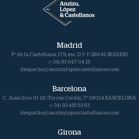
Madrid
Pº de la Castellana, 179, esc. D 1º 1ª 28046 MADRID
(+34) 91 047 04 15
despacho@anzizulopezcastellanos.com
Barcelona
C. Juan Gris 10-18 (Torres Cerdà), 7º 08014 BARCELONA
(+34) 93 415 93 93
despacho@anzizulopezcastellanos.com
Girona