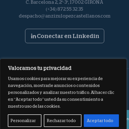
C. Barcelona 2, 2º-3ª, 17002 GIRONA
(+34) 872 55 32 35
despacho@anzizulopezcastellanos.com
Conectar en Linkedin
Valoramos tu privacidad
Usamos cookies para mejorar su experiencia de
Español
Català
English
navegación, mostrarle anuncios o contenidos
personalizados y analizar nuestro tráfico. Al hacer clic
Aviso legal
Política de privacidad
Política de cookies
en “Aceptar todo” usted da su consentimiento a
nuestro uso de las cookies.
This site is registered on
wpml.org
as a development site. Switch to a production
Personalizar
Rechazar todo
Aceptar todo
site key to
remove this banner
.