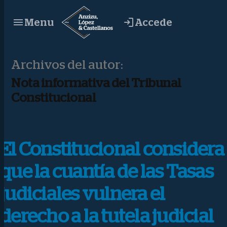
Saltar
Accede
Menu
al
contenido
Archivos del autor:
Nota informativa del Tribunal
Constitucional
El Constitucional considera
que la cuantía de las Tasas
judiciales vulnera el
derecho a la tutela judicial