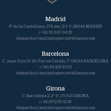
judiciales
vulnera
Madrid
Pº de la Castellana, 179, esc. D 1º 1ª 28046 MADRID
el
(+34) 91 047 04 15
derecho
despacho@anzizulopezcastellanos.com
a
Barcelona
la
C. Juan Gris 10-18 (Torres Cerdà), 7º 08014 BARCELONA
tutela
(+34) 93 415 93 93
despacho@anzizulopezcastellanos.com
judicial
efectiva.»
Girona
C. Barcelona 2, 2º-3ª, 17002 GIRONA
(+34) 872 55 32 35
despacho@anzizulopezcastellanos.com