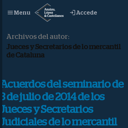
Saltar
Accede
Menu
al
contenido
Archivos del autor:
Jueces y Secretarios de lo mercantil
de Cataluna
Acuerdos del seminario de
3 de julio de 2014 de los
Jueces y Secretarios
Judiciales de lo mercantil