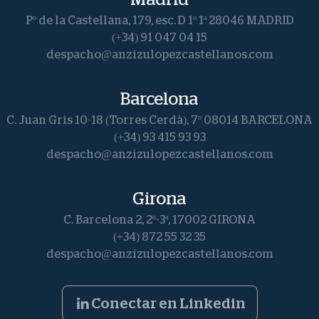
Pº de la Castellana, 179, esc. D 1º 1ª 28046 MADRID
Jueces
(+34) 91 047 04 15
y
despacho@anzizulopezcastellanos.com
Secretarios
Barcelona
Judiciales
C. Juan Gris 10-18 (Torres Cerdà), 7º 08014 BARCELONA
de
(+34) 93 415 93 93
despacho@anzizulopezcastellanos.com
lo
mercantil
Girona
de
C. Barcelona 2, 2º-3ª, 17002 GIRONA
(+34) 872 55 32 35
Catalunya.»
despacho@anzizulopezcastellanos.com
Conectar en Linkedin