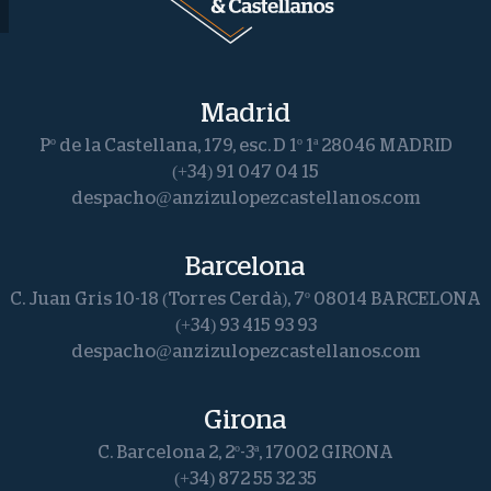
Madrid
Pº de la Castellana, 179, esc. D 1º 1ª 28046 MADRID
(+34) 91 047 04 15
despacho@anzizulopezcastellanos.com
Barcelona
C. Juan Gris 10-18 (Torres Cerdà), 7º 08014 BARCELONA
(+34) 93 415 93 93
despacho@anzizulopezcastellanos.com
Girona
C. Barcelona 2, 2º-3ª, 17002 GIRONA
(+34) 872 55 32 35