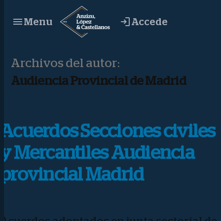
Saltar
Accede
Menu
al
contenido
Archivos del autor:
Audiencia Provincial de Madrid
Acuerdos Secciones civiles
y Mercantiles Audiencia
provincial Madrid