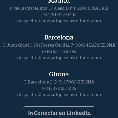
Madrid
Pº de la Castellana, 179, esc. D 1º 1ª 28046 MADRID
(+34) 91 047 04 15
despacho@anzizulopezcastellanos.com
Barcelona
C. Juan Gris 10-18 (Torres Cerdà), 7º 08014 BARCELONA
(+34) 93 415 93 93
despacho@anzizulopezcastellanos.com
Girona
C. Barcelona 2, 2º-3ª, 17002 GIRONA
(+34) 872 55 32 35
despacho@anzizulopezcastellanos.com
Conectar en Linkedin