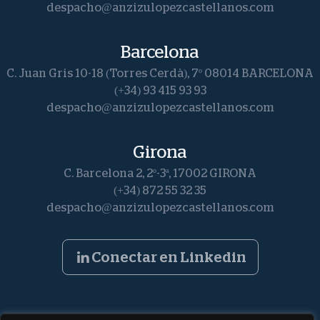
despacho@anzizulopezcastellanos.com
Barcelona
C. Juan Gris 10-18 (Torres Cerdà), 7º 08014 BARCELONA
(+34) 93 415 93 93
despacho@anzizulopezcastellanos.com
Girona
C. Barcelona 2, 2º-3ª, 17002 GIRONA
(+34) 872 55 32 35
despacho@anzizulopezcastellanos.com
Conectar en Linkedin