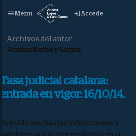
Saltar
Accede
Menu
al
contenido
Archivos del autor:
Anzizu Barba y Lopez
Tasa judicial catalana:
entrada en vigor: 16/10/14.
Han sido muchas las publicaciones y
opiniones que se han producido en el