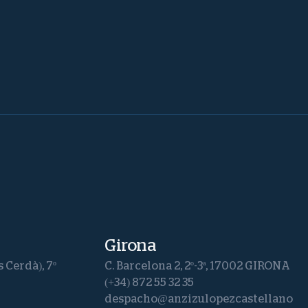
Girona
s Cerdà), 7º
C. Barcelona 2, 2º-3ª, 17002 GIRONA
(+34) 872 55 32 35
despacho@anzizulopezcastellano