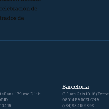
 celebración de
etrados de
Barcelona
ellana, 179, esc. D 1º 1ª
C. Juan Gris 10-18 (Torre
DRID
08014 BARCELONA
7 04 15
(+34) 93 415 93 93