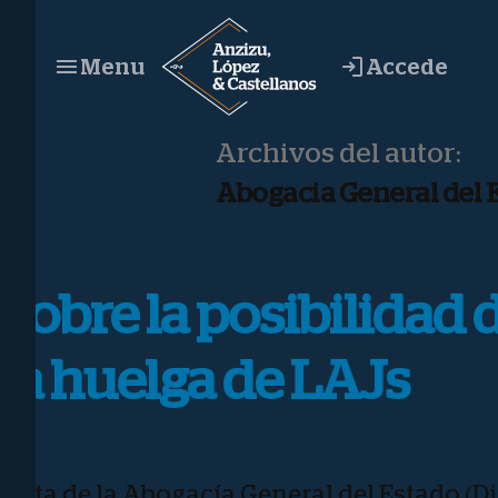
Saltar
al
Accede
Menu
contenido
Archivos del autor:
Abogacia General del 
Sobre la posibilidad 
la huelga de LAJs
Nota de la Abogacía General del Estado (D