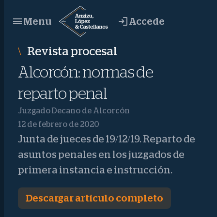
Saltar
Accede
Menu
al
contenido
Revista procesal
Alcorcón: normas de
reparto penal
Juzgado Decano de Alcorcón
12 de febrero de 2020
Junta de jueces de 19/12/19. Reparto de
asuntos penales en los juzgados de
primera instancia e instrucción.
Descargar artículo completo