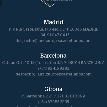
Madrid
Pº de la Castellana, 179, esc. D 1º 1ª 28046 MADRID
(+34) 91 047 04 15
despacho@anzizulopezcastellanos.com
Barcelona
C. Juan Gris 10-18 (Torres Cerdà), 7º 08014 BARCELONA
(+34) 93 415 93 93
despacho@anzizulopezcastellanos.com
Girona
C. Barcelona 2, 2º-3ª, 17002 GIRONA
(+34) 872 55 32 35