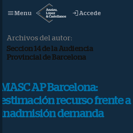
Saltar
Accede
Menu
al
contenido
Archivos del autor:
Seccion 14 de la Audiencia
Provincial de Barcelona
MASC AP Barcelona:
estimación recurso frente a
inadmisión demanda